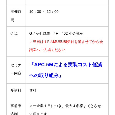
開催時
10：30 ～ 12：00
間
会場
Gメッセ群馬 4F 402 小会議室
※当日は１FのMUSUBI受付を済ませてから会
議室へご入場ください
「APC-5Mによる実装コスト低減
セミナ
ー内容
への取り組み」
受講料
無料
事前申
※一企業１日につき、最大４名様までとさせ
込制
て頂きます。