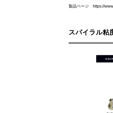
製品ページ
https://ww
スパイラル粘度計