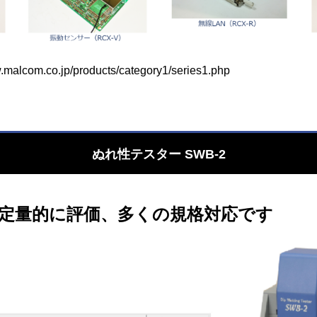
w.malcom.co.jp/products/category1/series1.php
ぬれ性テスター SWB-2
定量的に評価、多くの規格対応です