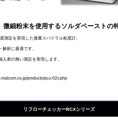
85準拠 微細粉末を使用するソルダペースト
な粘度測定を実現した微量スパイラル粘度計。
・解析に最適です。
個人差の無い測定を実現します。
w.malcom.co.jp/products/pcu-02v.php
リフローチェッカーRCXシリーズ