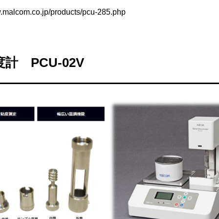
w.malcom.co.jp/products/pcu-285.php
 PCU-02V