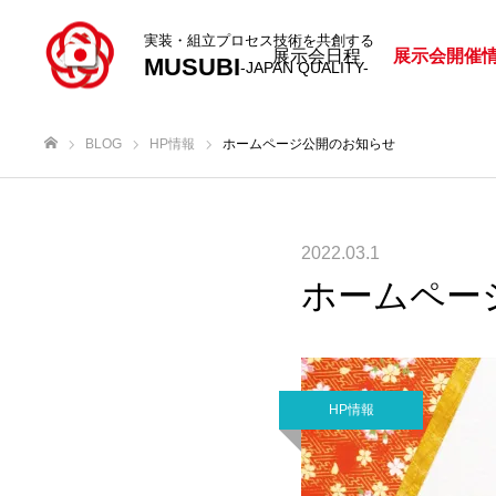
実装・組立プロセス技術を共創する
展示会日程
展示会開催
MUSUBI
-JAPAN QUALITY-
BLOG
HP情報
ホームページ公開のお知らせ
ホーム
2022.03.1
ホームペー
HP情報